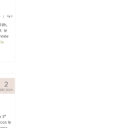
S
|
0
18h,
t le
année
 la
2
DÉC 2024
a 3°
cos le
aine