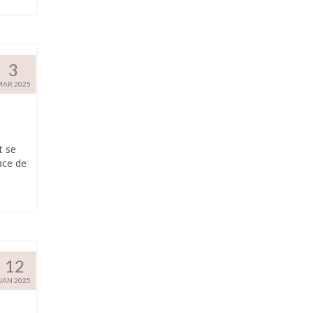
3
MAR 2025
t se
ace de
12
JAN 2025