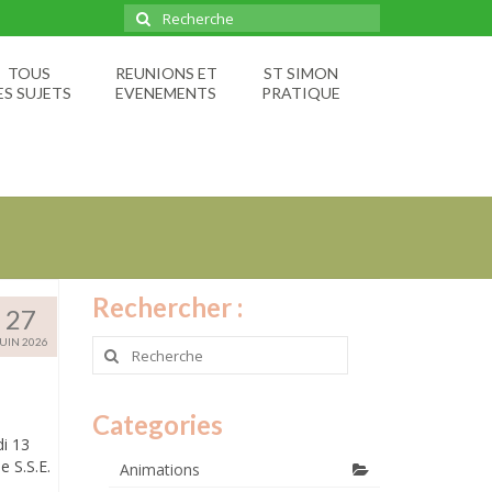
Rechercher
:
TOUS
REUNIONS ET
ST SIMON
ES SUJETS
EVENEMENTS
PRATIQUE
Rechercher :
27
JUIN 2026
Rechercher
:
Categories
di 13
e S.S.E.
Animations