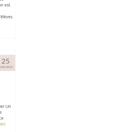
on est
’élèves
25
JUIN 2025
ier Un
e
ce
te­­