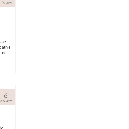
FÉV 2026
t se
iative
ous.
­­
6
NOV 2025
de