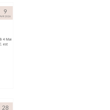
9
AVR 2026
di 4 Mai
E. est
28