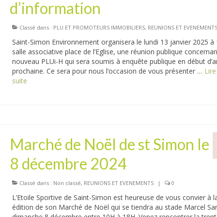
d’information
Classé dans :
PLU ET PROMOTEURS IMMOBILIERS
,
REUNIONS ET EVENEMENT
Saint-Simon Environnement organisera le lundi 13 janvier 2025 à 
salle associative place de l’Eglise, une réunion publique concernan
nouveau PLUi-H qui sera soumis à enquête publique en début d’
prochaine. Ce sera pour nous l’occasion de vous présenter …
Lire
suite­­
Marché de Noël de st Simon le
8 décembre 2024
Classé dans :
Non classé
,
REUNIONS ET EVENEMENTS
|
0
L’Etoile Sportive de Saint-Simon est heureuse de vous convier à l
édition de son Marché de Noël qui se tiendra au stade Marcel Sar
dimanche 8 décembre entre 10H à 18H. Venez rencontrer la trent