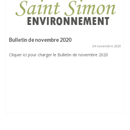
Plan des aménagements cyclables du quartier
Mairie
Groupes scolaires
Associations
Bulletin de novembre 2020
Histoire et patrimoine
24 novembre 2020
Château de Monlon
Cliquer ici pour charger le Bulletin de novembre 2020
Liens utiles
COMPILATION ANNUELLE
BULLETINS