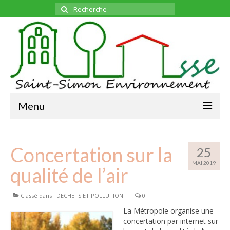
Rechercher
:
Menu
ADHESION
Concertation sur la
L’ASSOCIATION
25
MAI 2019
L’ASSOCIATION
qualité de l’air
LE BUREAU
Classé dans :
DECHETS ET POLLUTION
|
0
BULLETINS
MENSUELS
La Métropole organise une
concertation par internet sur
TOUS
LES SUJETS