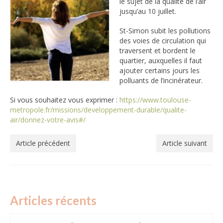
le sujet de la qualité de l’air
jusqu’au 10 juillet.
PLU ET PROMOTEURS IMMOBILIERS
St-Simon subit les pollutions
EQUIPEMENTS PUBLICS
des voies de circulation qui
ECOLES ET COLLEGES
traversent et bordent le
quartier, auxquelles il faut
TAXE D’AMENAGEMENT MAJOREE
ajouter certains jours les
polluants de l’incinérateur.
DEPLACEMENTS ET VOIRIE
DECHETS ET POLLUTION
Si vous souhaitez vous exprimer :
https://www.toulouse-
metropole.fr/missions/developpement-durable/qualite-
COMMERCES ET SERVICES
air/donnez-votre-avis#/
SECURITE
Article précédent
Article suivant
REUNIONS ET
EVENEMENTS
ST SIMON
PRATIQUE
Plan du quartier du nouveau Plu adopté fin 2025
Articles récents
Plan du réseau de transport Tisséo du quartier