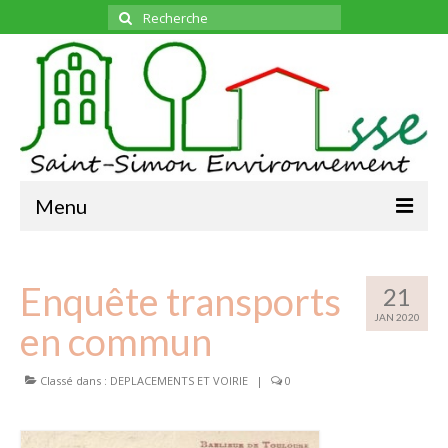
Rechercher
:
Menu
ADHESION
Enquête transports
L’ASSOCIATION
21
JAN 2020
L’ASSOCIATION
en commun
LE BUREAU
Classé dans :
DEPLACEMENTS ET VOIRIE
|
0
BULLETINS
MENSUELS
TOUS
LES SUJETS