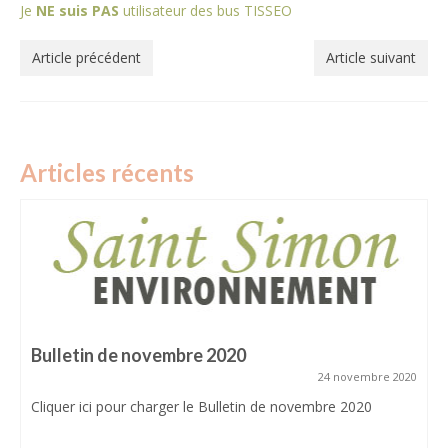
Plan des aménagements cyclables du quartier
Je
NE suis PAS
utilisateur des bus TISSEO
Mairie
Article précédent
Article suivant
Groupes scolaires
Associations
Histoire et patrimoine
Articles récents
Château de Monlon
Liens utiles
COMPILATION ANNUELLE
BULLETINS
Bulletin de novembre 2020
24 novembre 2020
Cliquer ici pour charger le Bulletin de novembre 2020