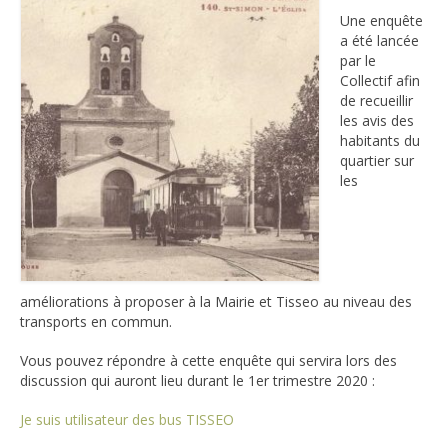
Une enquête
PLU ET PROMOTEURS IMMOBILIERS
a été lancée
par le
EQUIPEMENTS PUBLICS
Collectif afin
ECOLES ET COLLEGES
de recueillir
les avis des
TAXE D’AMENAGEMENT MAJOREE
habitants du
quartier sur
DEPLACEMENTS ET VOIRIE
les
DECHETS ET POLLUTION
COMMERCES ET SERVICES
SECURITE
REUNIONS ET
améliorations à proposer à la Mairie et Tisseo au niveau des
EVENEMENTS
transports en commun.
ST SIMON
PRATIQUE
Vous pouvez répondre à cette enquête qui servira lors des
discussion qui auront lieu durant le 1er trimestre 2020 :
Plan du quartier du nouveau Plu adopté fin 2025
Je suis utilisateur des bus TISSEO
Plan du réseau de transport Tisséo du quartier