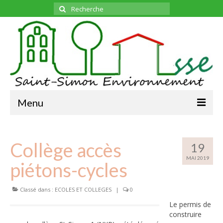
Rechercher
:
Menu
ADHESION
Collège accès
L’ASSOCIATION
19
MAI 2019
L’ASSOCIATION
piétons-cycles
LE BUREAU
Classé dans :
ECOLES ET COLLEGES
|
0
BULLETINS
MENSUELS
Le permis de
construire
TOUS
LES SUJETS