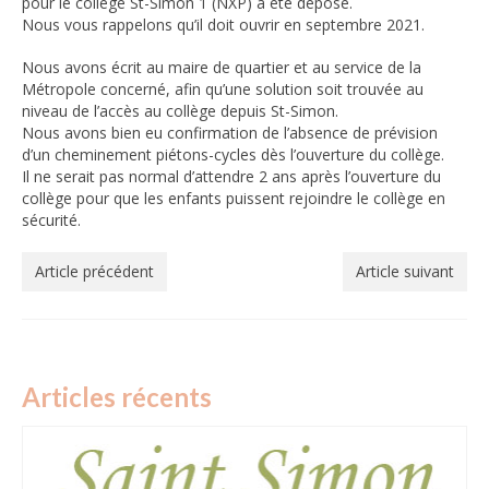
pour le collège St-Simon 1 (NXP) a été déposé.
Nous vous rappelons qu’il doit ouvrir en septembre 2021.
PLU ET PROMOTEURS IMMOBILIERS
Nous avons écrit au maire de quartier et au service de la
EQUIPEMENTS PUBLICS
Métropole concerné, afin qu’une solution soit trouvée au
ECOLES ET COLLEGES
niveau de l’accès au collège depuis St-Simon.
Nous avons bien eu confirmation de l’absence de prévision
TAXE D’AMENAGEMENT MAJOREE
d’un cheminement piétons-cycles dès l’ouverture du collège.
Il ne serait pas normal d’attendre 2 ans après l’ouverture du
DEPLACEMENTS ET VOIRIE
collège pour que les enfants puissent rejoindre le collège en
DECHETS ET POLLUTION
sécurité.
COMMERCES ET SERVICES
Article précédent
Article suivant
SECURITE
REUNIONS ET
EVENEMENTS
ST SIMON
PRATIQUE
Articles récents
Plan du quartier du nouveau Plu adopté fin 2025
Plan du réseau de transport Tisséo du quartier