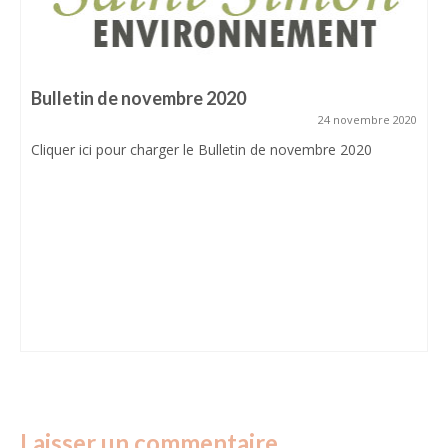
Plan des aménagements cyclables du quartier
Mairie
Groupes scolaires
Bulletin de novembre 2020
Associations
24 novembre 2020
Histoire et patrimoine
Cliquer ici pour charger le Bulletin de novembre 2020
Château de Monlon
Liens utiles
COMPILATION ANNUELLE
BULLETINS
Laisser un commentaire