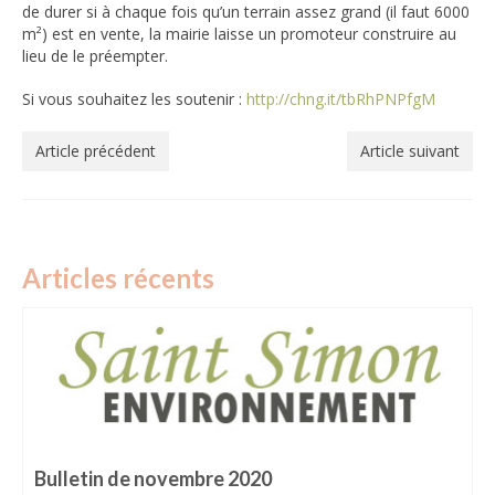
Plan des aménagements cyclables du quartier
de durer si à chaque fois qu’un terrain assez grand (il faut 6000
m²) est en vente, la mairie laisse un promoteur construire au
Mairie
lieu de le préempter.
Groupes scolaires
Si vous souhaitez les soutenir :
http://chng.it/tbRhPNPfgM
Associations
Article précédent
Article suivant
Histoire et patrimoine
Château de Monlon
Liens utiles
COMPILATION ANNUELLE
Articles récents
BULLETINS
Bulletin de novembre 2020