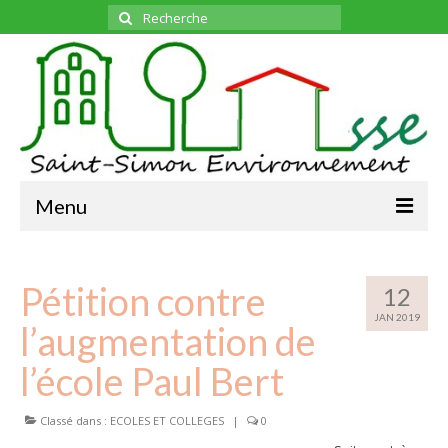
Rechercher
:
Menu
ADHESION
Pétition contre
L’ASSOCIATION
12
JAN 2019
L’ASSOCIATION
l’augmentation de
LE BUREAU
l’école Paul Bert
BULLETINS
MENSUELS
Classé dans :
ECOLES ET COLLEGES
|
0
TOUS
LES SUJETS