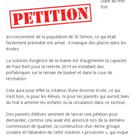
Suite au très
fort
PLU ET PROMOTEURS IMMOBILIERS
EQUIPEMENTS PUBLICS
ECOLES ET COLLEGES
accroissement de la population de St-Simon, ce qui était
TAXE D’AMENAGEMENT MAJOREE
facilement prévisible est arrivé : il manque des places dans les
écoles.
DEPLACEMENTS ET VOIRIE
DECHETS ET POLLUTION
La solution d’urgence de la mairie est d’augmenter la capacité
de Paul Bert pour la rentrée 2019 en installant des
COMMERCES ET SERVICES
préfabriqués sur le terrain de basket et dans la cour de
récréation.
SECURITE
REUNIONS ET
Cela aura pour effet la création d’une énorme école, ce qui
EVENEMENTS
n’est bon, ni pour les élèves, ni pour les parents qui auront bien
du mal à amener les enfants vu la circulation dans ce secteur.
ST SIMON
PRATIQUE
Des parents d’élèves viennent de lancer une pétition pour
Plan du quartier du nouveau Plu adopté fin 2025
demander, comme cela avait été annoncé lors de la dernière
commission de quartier, la construction d’un 4ème groupe
Plan du réseau de transport Tisséo du quartier
scolaire et l’abandon de cette solution « provisoire », qui risque