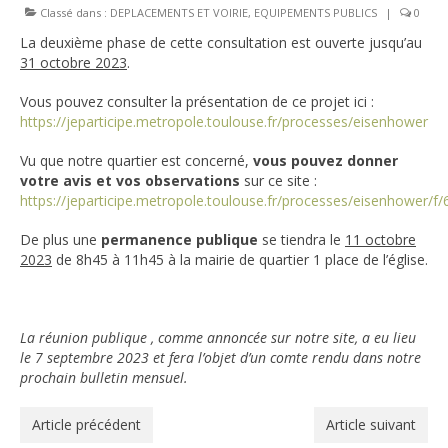
Classé dans :
DEPLACEMENTS ET VOIRIE
,
EQUIPEMENTS PUBLICS
|
0
PLU ET PROMOTEURS IMMOBILIERS
La deuxième phase de cette consultation est ouverte jusqu’au
31 octobre 2023
.
EQUIPEMENTS PUBLICS
ECOLES ET COLLEGES
Vous pouvez consulter la présentation de ce projet ici :
https://jeparticipe.metropole.toulouse.fr/processes/eisenhower
TAXE D’AMENAGEMENT MAJOREE
Vu que notre quartier est concerné,
vous pouvez donner
DEPLACEMENTS ET VOIRIE
votre avis et vos observations
sur ce site :
DECHETS ET POLLUTION
https://jeparticipe.metropole.toulouse.fr/processes/eisenhower/f/
COMMERCES ET SERVICES
De plus une
permanence publique
se tiendra le
11 octobre
2023
de 8h45 à 11h45 à la mairie de quartier 1 place de l’église.
SECURITE
REUNIONS ET
EVENEMENTS
La réunion publique , comme annoncée sur notre site, a eu lieu
ST SIMON
PRATIQUE
le 7 septembre 2023 et fera l’objet d’un comte rendu dans notre
prochain bulletin mensuel.
Plan du quartier du nouveau Plu adopté fin 2025
Plan du réseau de transport Tisséo du quartier
Article précédent
Article suivant