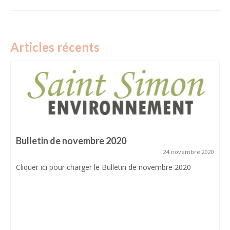
Plan des aménagements cyclables du quartier
Mairie
Groupes scolaires
Articles récents
Associations
Histoire et patrimoine
Château de Monlon
Liens utiles
COMPILATION ANNUELLE
BULLETINS
Bulletin de novembre 2020
24 novembre 2020
Cliquer ici pour charger le Bulletin de novembre 2020