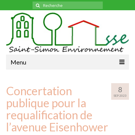
Rechercher
:
Menu
ADHESION
Concertation
L’ASSOCIATION
8
SEP 2023
L’ASSOCIATION
publique pour la
LE BUREAU
requalification de
BULLETINS
MENSUELS
l’avenue Eisenhower
TOUS
LES SUJETS