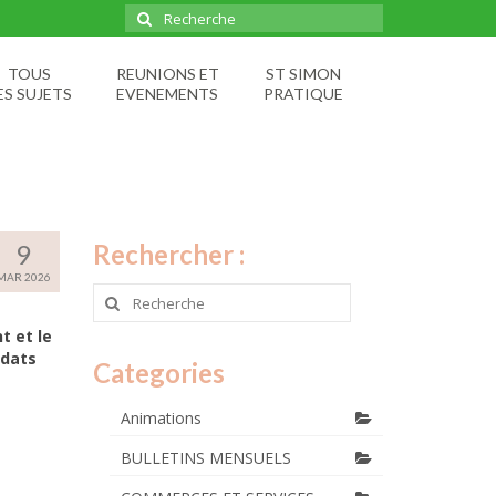
Rechercher
:
TOUS
REUNIONS ET
ST SIMON
ES SUJETS
EVENEMENTS
PRATIQUE
9
Rechercher :
MAR 2026
Rechercher
:
t et le
idats
Categories
Animations
BULLETINS MENSUELS