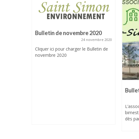
Bulletin de novembre 2020
24 novembre 2020
Cliquer ici pour charger le Bulletin de
novembre 2020
S le 5
s
5 juin 2026
t-Simon
uin 2024 à
Bulle
L’assoc
bimest
dès par