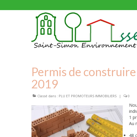
Permis de construir
2019
Classé dans :
PLU ET PROMOTEURS IMMOBILIERS
|
0
Nou
indi
1 pr
Au 
48 